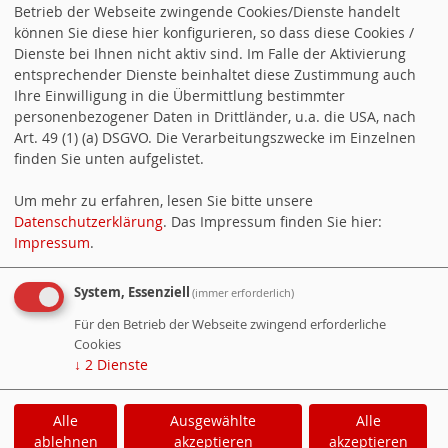
Betrieb der Webseite zwingende Cookies/Dienste handelt
können Sie diese hier konfigurieren, so dass diese Cookies /
TERMINE
Dienste bei Ihnen nicht aktiv sind. Im Falle der Aktivierung
Alle Termine öffnen
.
entsprechender Dienste beinhaltet diese Zustimmung auch
Ihre Einwilligung in die Übermittlung bestimmter
personenbezogener Daten in Drittländer, u.a. die USA, nach
07.08.2026, 17:30 Uhr
Traditionelle
Art. 49 (1) (a) DSGVO. Die Verarbeitungszwecke im Einzelnen
Hoketse des SPD-Ortsvereins
finden Sie unten aufgelistet.
Um mehr zu erfahren, lesen Sie bitte unsere
21.09.2026, 19:00 Uhr
Sitzung der SPD
Datenschutzerklärung
. Das Impressum finden Sie hier:
Gemeinderatsfraktion Waldbrunn
Impressum
.
21.09.2026, 20:00 Uhr
NEU:
System, Essenziell
(immer erforderlich)
Mitgliederversammlung der SPD
Für den Betrieb der Webseite zwingend erforderliche
Cookies
Waldbrunn-Fahrenbach
↓
2
Dienste
Alle
Ausgewählte
Alle
Cookie-Manager
|
Datenschutzerklärung
|
ablehnen
akzeptieren
akzeptieren